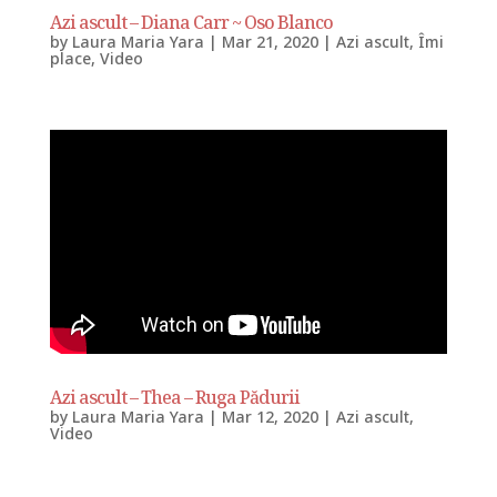
Azi ascult – Diana Carr ~ Oso Blanco
by
Laura Maria Yara
|
Mar 21, 2020
|
Azi ascult
,
Îmi
place
,
Video
Azi ascult – Thea – Ruga Pădurii
by
Laura Maria Yara
|
Mar 12, 2020
|
Azi ascult
,
Video