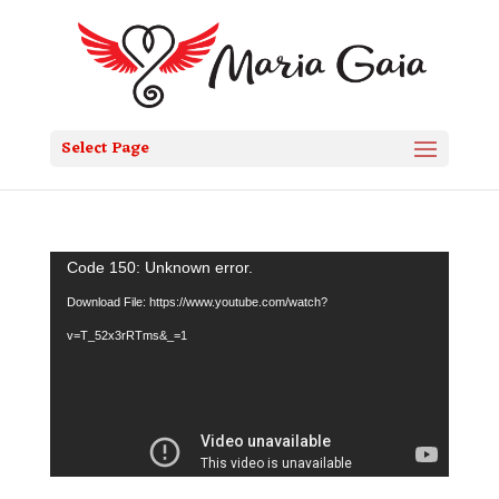
Select Page
Video
Code 150: Unknown error.
Player
Download File: https://www.youtube.com/watch?
v=T_52x3rRTms&_=1