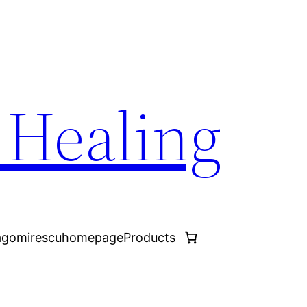
Healing
agomirescu
homepage
Products