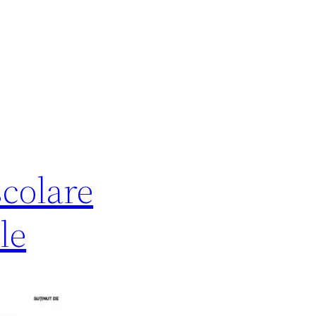
școlare
le