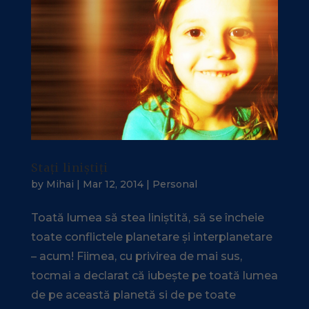
Stați liniștiți
by
Mihai
|
Mar 12, 2014
|
Personal
Toată lumea să stea liniștită, să se încheie
toate conflictele planetare și interplanetare
– acum! Fiimea, cu privirea de mai sus,
tocmai a declarat că iubește pe toată lumea
de pe această planetă si de pe toate