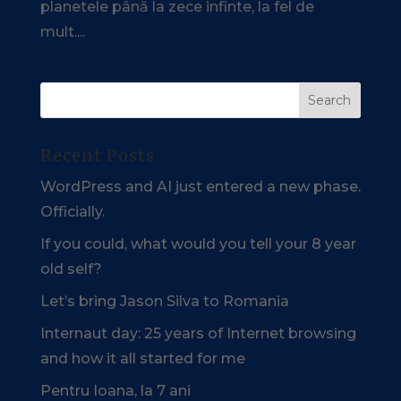
planetele până la zece infinte, la fel de
mult....
Recent Posts
WordPress and AI just entered a new phase.
Officially.
If you could, what would you tell your 8 year
old self?
Let’s bring Jason Silva to Romania
Internaut day: 25 years of Internet browsing
and how it all started for me
Pentru Ioana, la 7 ani