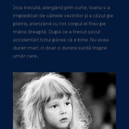
Joia trecută, alergând prin curte, Ioana s-a
împiedicat de câinele vecinilor și a căzut pe
pietriș, aterizând cu tot corpul ei firav pe
mâna dreaptă. După ce a trecut șocul
accidentări totul părea că e bine. Nu avea
dureri mari, ci doar o durere surdă înspre
umăr care...