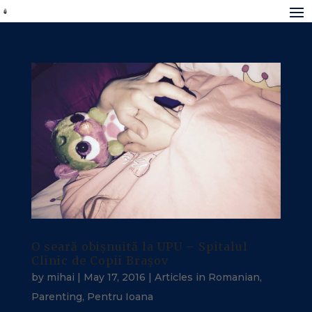
O seară obișnuită la UPU – Spitalul
Clinic de Copii Brașov
by
mihai
|
May 17, 2016
|
Articles in Romanian
,
Parenting
,
Pentru Ioana