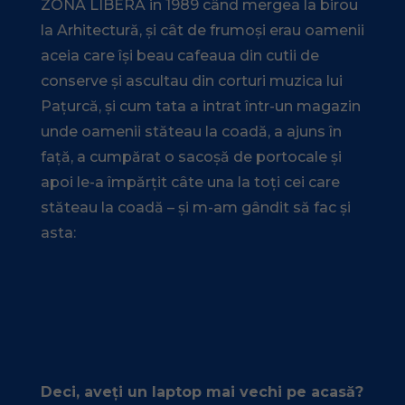
ZONA LIBERĂ in 1989 când mergea la birou
la Arhitectură, și cât de frumoși erau oamenii
aceia care își beau cafeaua din cutii de
conserve și ascultau din corturi muzica lui
Pațurcă, și cum tata a intrat într-un magazin
unde oamenii stăteau la coadă, a ajuns în
față, a cumpărat o sacoșă de portocale și
apoi le-a împărțit câte una la toți cei care
stăteau la coadă – și m-am gândit să fac și
asta:
Deci, aveți un laptop mai vechi pe acasă?