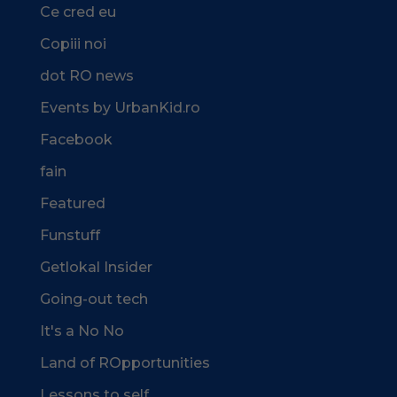
Ce cred eu
Copiii noi
dot RO news
Events by UrbanKid.ro
Facebook
fain
Featured
Funstuff
Getlokal Insider
Going-out tech
It's a No No
Land of ROpportunities
Lessons to self