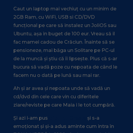
Caut un laptop mai vechiuț cu un minim de
2GB Ram, cu WiFi, USB si CD/DVD
funcțional pe care să instalez un JoliOS sau
Ubuntu, așa in buget de 100 eur. Vreau să il
fac mamei cadou de Crăciun. Înainte să se
pensioneze, mai băga un Solitare pe PC-ul
de la muncă și știu că îi lipsește. Plus că s-ar
bucura să vadă poze cu nepoata de când le
facem nu o dată pe lună sau mai rar.
Ah și ar avea și nepoata unde să vadă un
cd/dvd din cele care vin cu diferitele
ziare/reviste pe care Maia i le tot cumpără.
Și azi i-am pus
clipul cu Oreste
și s-a
emoționat și și-a adus aminte cum intra în