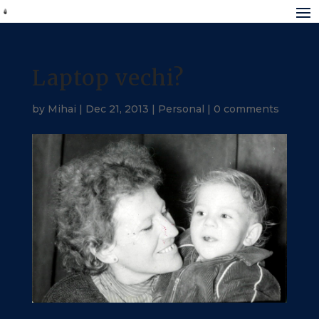
Laptop vechi?
by
Mihai
|
Dec 21, 2013
|
Personal
|
0 comments