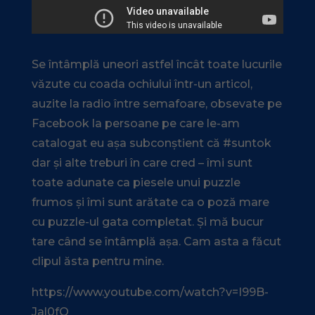
Se întâmplă uneori astfel încât toate lucurile
văzute cu coada ochiului într-un articol,
auzite la radio între semafoare, obsevate pe
Facebook la persoane pe care le-am
catalogat eu așa subconștient că #suntok
dar și alte treburi în care cred – îmi sunt
toate adunate ca piesele unui puzzle
frumos și îmi sunt arătate ca o poză mare
cu puzzle-ul gata completat. Și mă bucur
tare când se întâmplă așa. Cam asta a făcut
clipul ăsta pentru mine.
https://www.youtube.com/watch?v=I99B-
Jal0fQ