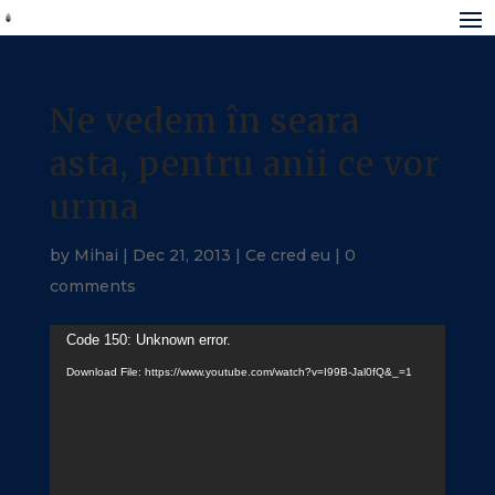
Ne vedem în seara
asta, pentru anii ce vor
urma
by
Mihai
|
Dec 21, 2013
|
Ce cred eu
|
0
comments
Video
Code 150: Unknown error.
Player
Download File: https://www.youtube.com/watch?v=I99B-Jal0fQ&_=1