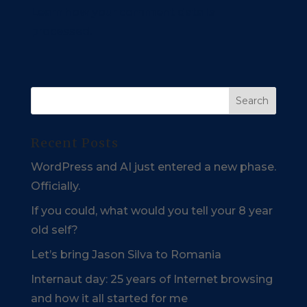
Learn how your comment data is
processed.
Recent Posts
WordPress and AI just entered a new phase.
Officially.
If you could, what would you tell your 8 year
old self?
Let’s bring Jason Silva to Romania
Internaut day: 25 years of Internet browsing
and how it all started for me