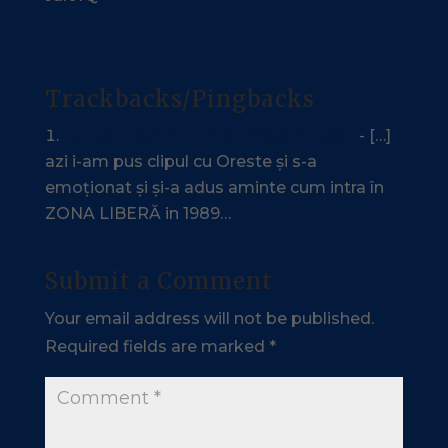
Trackbacks/Pingbacks
Laptop vechi? | Mihai Dragomirescu
- […]
azi i-am pus clipul cu Oreste și s-a
emoționat și și-a adus aminte cum intra în
ZONA LIBERĂ in 1989…
Submit a Comment
Your email address will not be published.
Required fields are marked
*