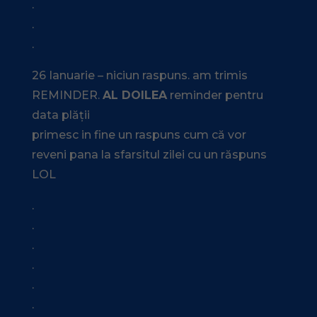
.
.
.
26 Ianuarie – niciun raspuns. am trimis
REMINDER.
AL DOILEA
reminder pentru
data plății
primesc in fine un raspuns cum că vor
reveni pana la sfarsitul zilei cu un răspuns
LOL
.
.
.
.
.
.