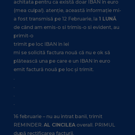
achitata pentru ca există doar IBAN in euro
(mea culpa!). atenție, această informație mi-
a fost transmisă pe 12 Februarie, la
1 LUNĂ
de când am emis-o si trimis-o si evident, au
primit-o
trimit pe loc IBAN in lei
mi se solicită factura nouă că nu e ok să
plătească una pe care e un IBAN în euro
emit factură nouă pe loc și trimit.
.
.
.
.
16 februarie – nu au intrat banii, trimit
REMINDER.
AL CINCILEA
overall. PRIMUL
după rectificarea facturii.