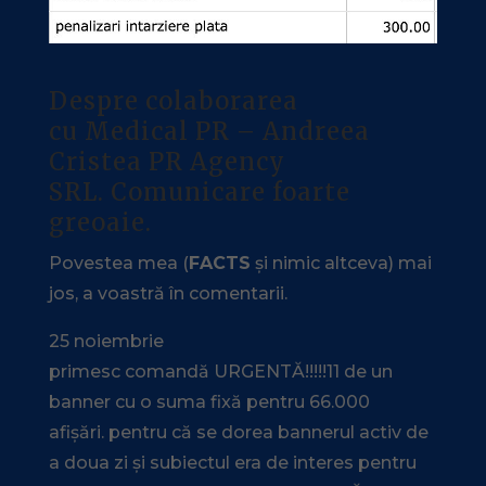
Despre colaborarea
cu Medical PR – Andreea
Cristea PR Agency
SRL. Comunicare foarte
greoaie.
Povestea mea (
FACTS
și nimic altceva) mai
jos, a voastră în comentarii.
25 noiembrie
primesc comandă URGENTĂ!!!!!11 de un
banner cu o suma fixă pentru 66.000
afișări. pentru că se dorea bannerul activ de
a doua zi și subiectul era de interes pentru