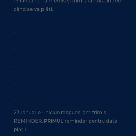
13 Ianuarie – am emis și trimis factura, întreb
când se va plăti.
.
.
.
.
.
.
.
.
.
.
23 Ianuarie – niciun raspuns. am trimis
REMINDER.
PRIMUL
reminder pentru data
plății