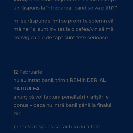
un răspuns la întrebarea “când se va plăti?”
mi se răspunde “mi se promite solemn că
mâine!” și sunt invitat la o cafea/vin să mă
convig că ele de fapt sunt fete serioase
.
.
12 Februarie
nu au intrat banii. trimit REMINDER.
AL
PATRULEA
anunț că voi factura penalizări + afișările
bonus – daca nu intră banii până la finalul
zilei.
primesc raspuns că factura nu a fost