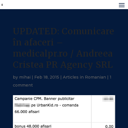
UPDATED: Comunicare
în afaceri –
medicalpr.ro / Andreea
Cristea PR Agency SRL
by
mihai
|
Feb 18, 2015
|
Articles in Romanian
|
1
comment