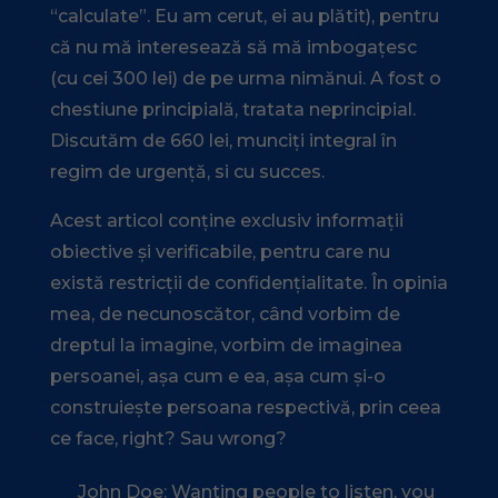
“calculate”. Eu am cerut, ei au plătit), pentru
că nu mă interesează să mă imbogațesc
(cu cei 300 lei) de pe urma nimănui. A fost o
chestiune principială, tratata neprincipial.
Discutăm de 660 lei, munciți integral în
regim de urgență, si cu succes.
Acest articol conține exclusiv informații
obiective și verificabile, pentru care nu
există restricții de confidențialitate. În opinia
mea, de necunoscător, când vorbim de
dreptul la imagine, vorbim de imaginea
persoanei, așa cum e ea, așa cum și-o
construiește persoana respectivă, prin ceea
ce face, right? Sau wrong?
John Doe: Wanting people to listen, you