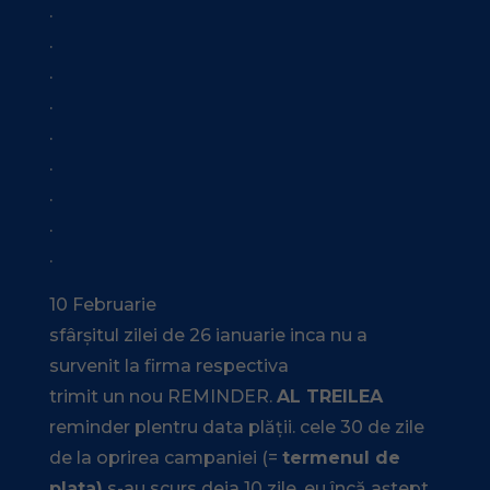
.
.
.
.
.
.
.
.
.
10 Februarie
sfârșitul zilei de 26 ianuarie inca nu a
survenit la firma respectiva
trimit un nou REMINDER.
AL TREILEA
reminder plentru data plății. cele 30 de zile
de la oprirea campaniei (=
termenul de
plata)
s-au scurs deja 10 zile. eu încă aștept