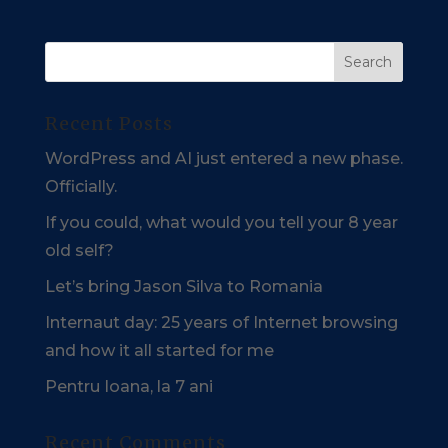
Recent Posts
WordPress and AI just entered a new phase.
Officially.
If you could, what would you tell your 8 year
old self?
Let’s bring Jason Silva to Romania
Internaut day: 25 years of Internet browsing
and how it all started for me
Pentru Ioana, la 7 ani
Recent Comments