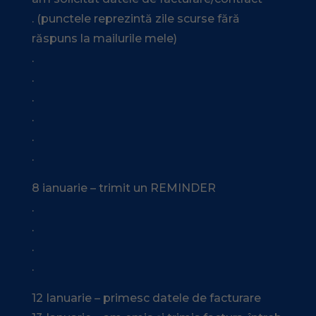
. (punctele reprezintă zile scurse fără
răspuns la mailurile mele)
.
.
.
.
.
.
8 ianuarie – trimit un REMINDER
.
.
.
.
12 Ianuarie – primesc datele de facturare