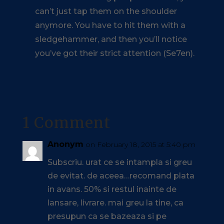
can’t just tap them on the shoulder
anymore. You have to hit them with a
sledgehammer, and then you’ll notice
you’ve got their strict attention (Se7en).
1 Comment
Anonym
on February 18, 2015 at 5:40 pm
Subscriu. urat ce se intampla si greu
de evitat. de aceea…recomand plata
in avans. 50% si restul inainte de
lansare, livrare. mai greu la tine, ca
presupun ca se bazeaza si pe