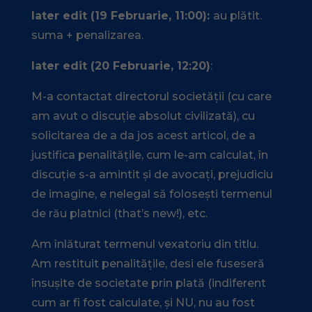
later edit (19 Februarie, 11:00):
au plătit.
suma + penalizarea.
later edit (20 Februarie, 12:20)
:
M-a contactat directorul societății (cu care
am avut o discuție absolut civilizată), cu
solicitarea de a da jos acest articol, de a
justifica penalitățile, cum le-am calculat, în
discuție s-a amintit și de avocați, prejudiciu
de imagine, e nelegal să folosești termenul
de rău platnici (that’s new!), etc.
Am înlăturat termenul vexatoriu din titlu.
Am restituit penalitățile, desi ele fuseseră
însușite de societate prin plată (indiferent
cum ar fi fost calculate, și NU, nu au fost