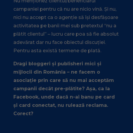
Nu menționez clientul/beneficiarul
campaniei pentru că nu are nicio vină. Și nu,
nici nu accept ca o agenție să își desfășoare
activitatea pe banii mei sub pretextul “nu a
plătit clientul” – lucru care poa să fie absolut
adevărat dar nu face obiectul discuției.
Pentru asta există termene de plată.
Dragi bloggeri și publisheri mici și
mijlocii din România – ne facem o
asociație prin care să nu mai acceptăm
campanii decât pre-plătite? Așa, ca la
Facebook, unde dacă n-ai banu pe card
și card conectat, nu rulează reclama.
Corect?