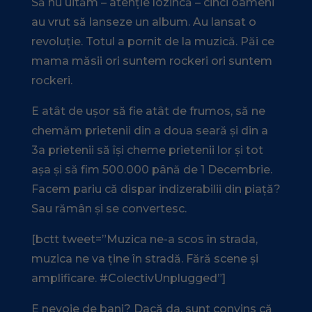
Să nu uităm – atenție lozincă – cinci oameni
au vrut să lanseze un album. Au lansat o
revoluție. Totul a pornit de la muzică. Păi ce
mama măsii ori suntem rockeri ori suntem
rockeri.
E atât de ușor să fie atât de frumos, să ne
chemăm prietenii din a doua seară și din a
3a prietenii să își cheme prietenii lor și tot
așa și să fim 500.000 până de 1 Decembrie.
Facem pariu că dispar indizerabilii din piață?
Sau rămân și se convertesc.
[bctt tweet=”Muzica ne-a scos în strada,
muzica ne va ține în stradă. Fără scene și
amplificare. #ColectivUnplugged”]
E nevoie de bani? Dacă da, sunt convins că