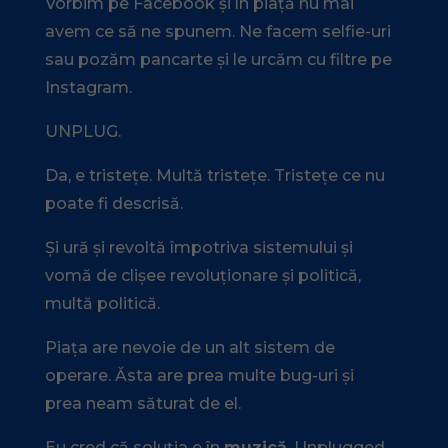
Vorbim pe Facebook și în piață nu mai
avem ce să ne spunem. Ne facem selfie-uri
sau pozăm pancarte și le urcăm cu filtre pe
Instagram.
UNPLUG.
Da, e tristețe. Multă tristețe. Tristețe ce nu
poate fi descrisă.
Și ură și revoltă împotriva sistemului și
vomă de clișee revoluționare și politică,
multă politică.
Piața are nevoie de un alt sistem de
operare. Ăsta are prea multe bug-uri și
prea
neam
săturat de el.
Eu cred că soluția e în
muzică
. Unplugged.