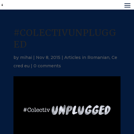
#COLECTIVUNPLUGG
ED
by
mihai
|
Nov 8, 2015
|
Articles in Romanian
,
Ce
cred eu
|
0 comments