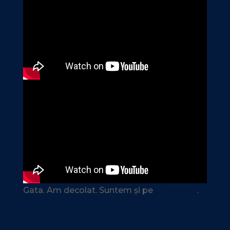
Gata. Am decolat. Suntem și pe
Facebook
.
ColectivUnplugged