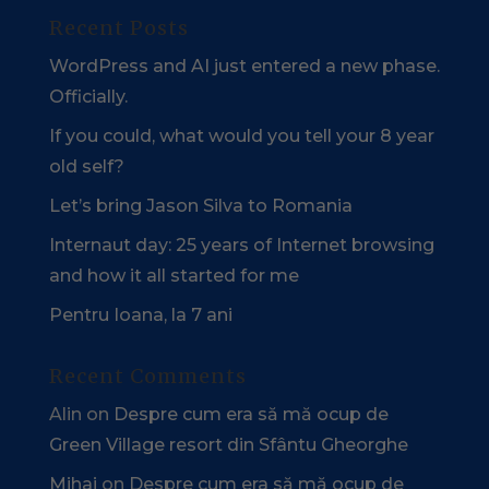
Recent Posts
WordPress and AI just entered a new phase.
Officially.
If you could, what would you tell your 8 year
old self?
Let’s bring Jason Silva to Romania
Internaut day: 25 years of Internet browsing
and how it all started for me
Pentru Ioana, la 7 ani
Recent Comments
Alin
on
Despre cum era să mă ocup de
Green Village resort din Sfântu Gheorghe
Mihai
on
Despre cum era să mă ocup de