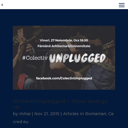
#ColectivUnplugged – Show must go
on
by
mihai
|
Nov 21, 2015
|
Articles in Romanian
,
Ce
cred eu