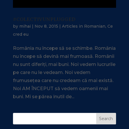
#COLECTIVUNPLUGGED
by
mihai
|
Nov 8, 2015
|
Articles in Romanian
,
Ce
cred eu
România nu începe să se schimbe. România
nu începe să devină mai frumoasă. Românii
nu sunt diferiți, mai buni. Noi vedem lucrurile
pe care nu le vedeam. Noi vedem
frumusețea care nu credeam că mai există.
Noi AM ÎNCEPUT să vedem oamenii mai
buni. Mi se părea inutil de...