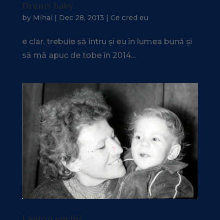
Drums baby
by
Mihai
|
Dec 28, 2013
|
Ce cred eu
e clar, trebuie să intru și eu în lumea bună și
să mă apuc de tobe în 2014...
Laptop vechi?