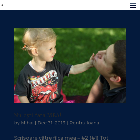
Nu ești fata MEA!
by
Mihai
|
Dec 31, 2013
|
Pentru Ioana
Scrisoare către fiica mea – #2 (#1) Tot