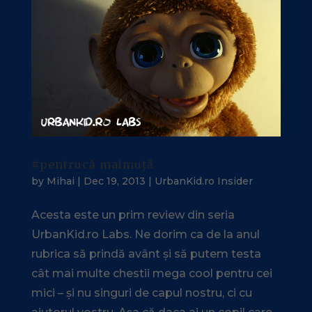
#pentrucă maimuță
by
Mihai
|
Dec 19, 2013
|
UrbanKid.ro Insider
Acesta este un prim review din seria
UrbanKid.ro Labs. Ne dorim ca de la anul
rubrica să prindă avânt și să putem testa
cât mai multe chestii mega cool pentru cei
mici – și nu singuri de capul nostru, ci cu