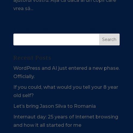
ajutorul vostru. Așa că daca ai un copil care
vrea să...
« Older Entries
Next Entries »
Recent Posts
WordPress and AI just entered a new phase.
Officially.
If you could, what would you tell your 8 year
old self?
Let’s bring Jason Silva to Romania
Internaut day: 25 years of Internet browsing
and how it all started for me