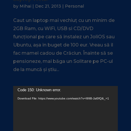
by
Mihai
|
Dec 21, 2013
|
Personal
Caut un laptop mai vechiuț cu un minim de
2GB Ram, cu WiFi, USB si CD/DVD
funcțional pe care să instalez un JoliOS sau
Ubuntu, așa in buget de 100 eur. Vreau să il
fac mamei cadou de Crăciun. Înainte să se
pensioneze, mai băga un Solitare pe PC-ul
de la muncă și știu...
Video
Code 150: Unknown error.
Player
Download File: https://www.youtube.com/watch?v=I99B-Jal0fQ&_=1