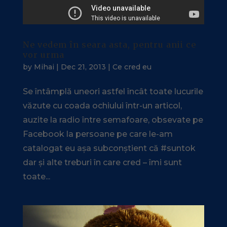
Ne vedem în seara asta, pentru anii ce
vor urma
by
Mihai
|
Dec 21, 2013
|
Ce cred eu
Se întâmplă uneori astfel încât toate lucurile
văzute cu coada ochiului într-un articol,
auzite la radio între semafoare, obsevate pe
Facebook la persoane pe care le-am
catalogat eu așa subconștient că #suntok
dar și alte treburi în care cred – îmi sunt
toate...